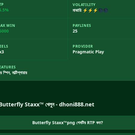
TP
VOLATILITY
6.5%
মাঝারি ⚡⚡⚡🌑🌑
AX WIN
PAYLINES
5000
25
EELS
PROVIDER
x3
Pragmatic Play
EATURES
রি স্পিন, মাল্টিপ্লায়ার
Butterfly Staxx™ খেলুন - dhoni888.net
Butterfly Staxx™png গেমটির RTP কত?