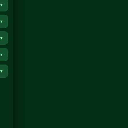
▼
▼
▼
▼
▼