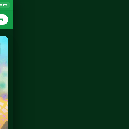
বাচন করুন
ুন