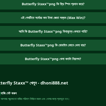
Butterfly Staxx™png কি ফ্রি স্পিন প্রদান করে?
এই গেমটিতে সর্বোচ্চ কত টাকা জেতা সম্ভব (Max Win)?
আমি কি Butterfly Staxx™png বিনামূল্যে খেলতে পারি?
Butterfly Staxx™png কি মোবাইল ফোনে খেলা যায়?
Butterfly Staxx™png খেলা কতটা নিরাপদ?
terfly Staxx™ খেলুন - dhoni888.net
বাজি সেট করুন
আপনার পছন্দমতো বাজির পরিমাণ নির্বাচন করুন এবং খেলার জন্য প্রস্তুত হন।