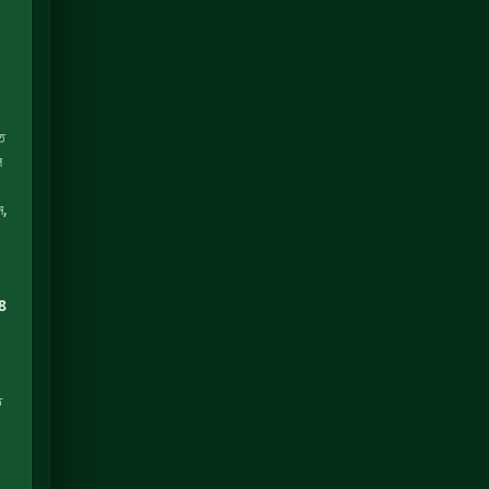
ে
ল
ন,
8
ে