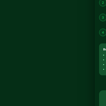
2
3
4
Bu