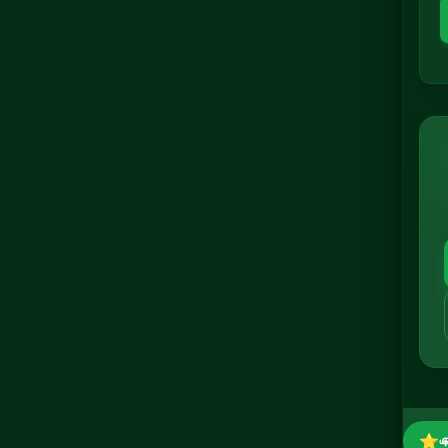
29/06
29/06/
29/06
29/06/
29/06/
29/06/
29/06/
29/06
29/06/
29/06/
29/06
29/06/
29/06/
⭐
এক