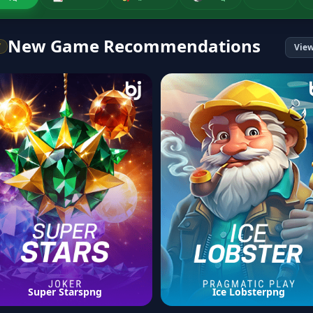
New Game Recommendations
W
View
Super Starspng
Ice Lobsterpng