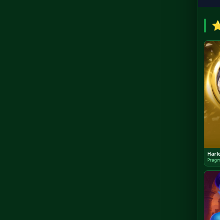
⭐ 
Harl
Pragm