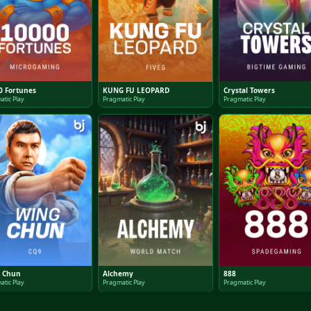
0 Fortunes
KUNG FU LEOPARD
Crystal Towers
atic Play
Pragmatic Play
Pragmatic Play
 Chun
Alchemy
888
atic Play
Pragmatic Play
Pragmatic Play