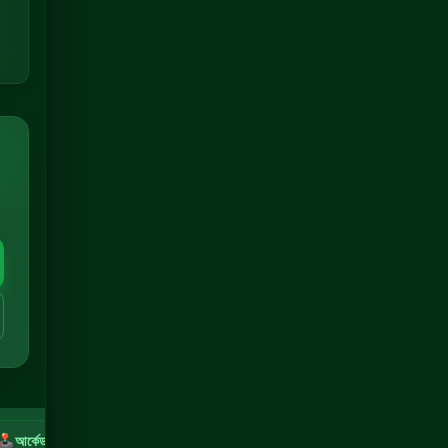
🕹️
আর্কেড