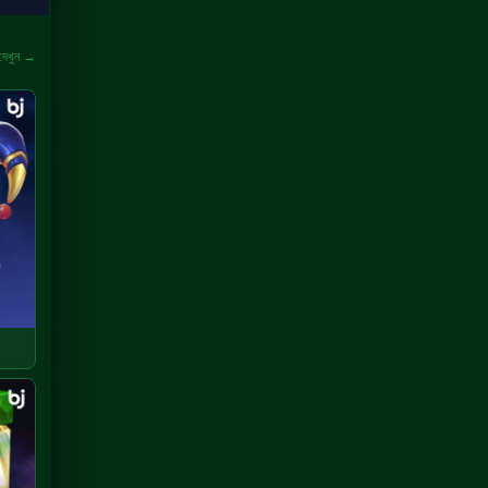
দেখুন →