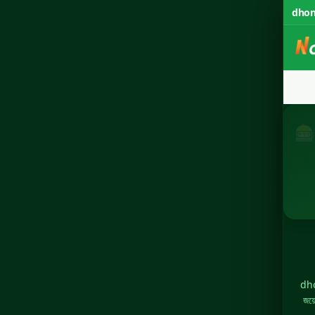
29/06
dhon
29/06
29/06/
29/06/
29/06/
ী ৮৮৮ এ
29/06/
29/06
তুন বড়
29/06/
🎰
29/06
স্কার
29/06/
29/06/
29/06/
29/06/
29/06
29/06/
29/06
29/06
dho
29/06/
জয়ে
29/06