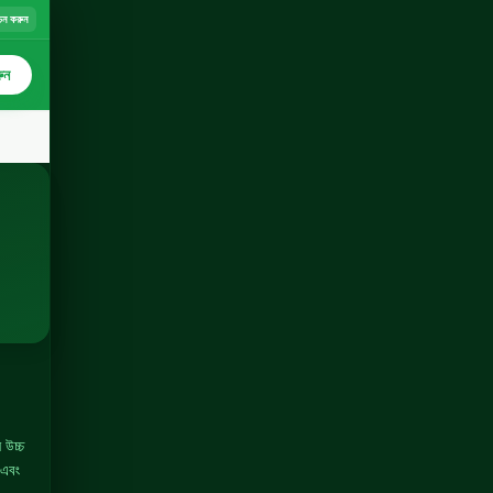
বাচন করুন
ুন
dhoni888.net
এ বিশাল বোনাস
পান
উচ্চ
 এবং