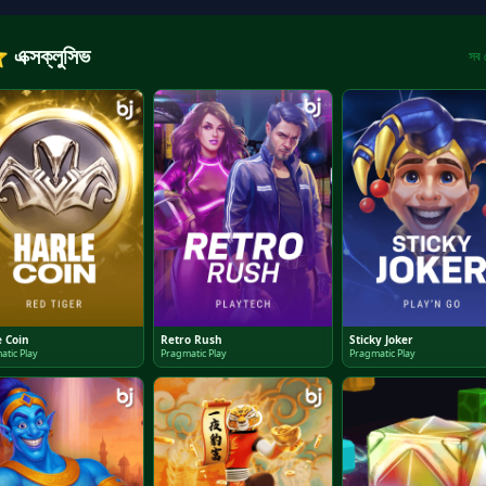
এক্সক্লুসিভ
সব 
e Coin
Retro Rush
Sticky Joker
atic Play
Pragmatic Play
Pragmatic Play