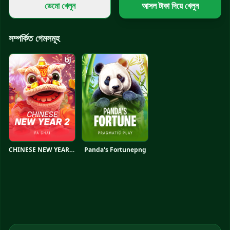
ডেমো খেলুন
আসল টাকা দিয়ে খেলুন
সম্পর্কিত গেমসমূহ
CHINESE NEW YEAR 2png
Panda's Fortunepng