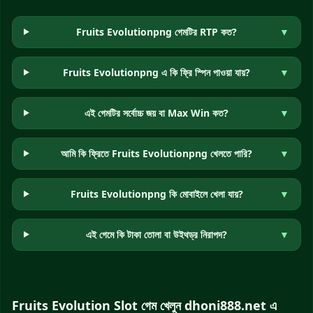
Fruits Evolutionpng গেমটির RTP কত?
▼
Fruits Evolutionpng এ কি ফ্রি স্পিন পাওয়া যায়?
▼
এই গেমটির সর্বোচ্চ জয় বা Max Win কত?
▼
আমি কি ফ্রিতে Fruits Evolutionpng খেলতে পারি?
▼
Fruits Evolutionpng কি মোবাইলে খেলা যায়?
▼
এই গেমে কি টাকা তোলা বা উইথড্র নিরাপদ?
▼
Fruits Evolution Slot গেম খেলুন dhoni888.net এ