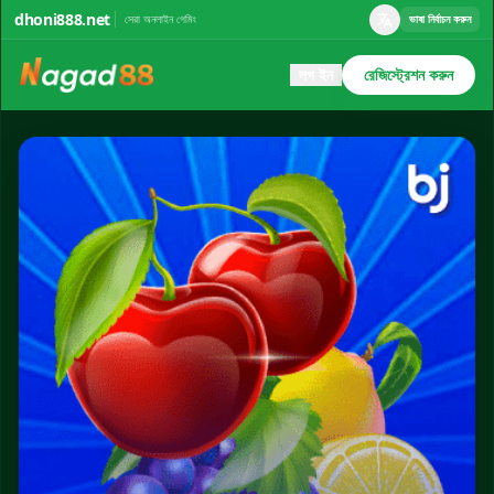
dhoni888.net
সেরা অনলাইন গেমিং
ভাষা নির্বাচন করুন
লগ ইন
রেজিস্ট্রেশন করুন