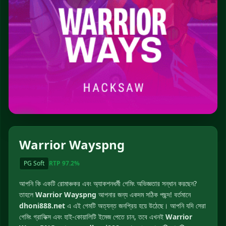
▶
Warrior Wayspng
PG Soft
RTP 97.2%
আপনি কি একটি রোমাঞ্চকর এবং অ্যাকশনধর্মী গেমিং অভিজ্ঞতার সন্ধান করছেন?
তাহলে
Warrior Wayspng
আপনার জন্য একদম সঠিক পছন্দ! বর্তমানে
dhoni888.net
এ এই গেমটি অত্যন্ত জনপ্রিয় হয়ে উঠেছে। আপনি যদি সেরা
গেমিং গ্রাফিক্স এবং হাই-কোয়ালিটি ইমেজ পেতে চান, তবে এখনই
Warrior