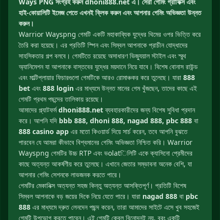
Ways PNG সংগ্রহ করুন dhoni888.net এ। সেরা গেমিং গ্রাফিক্স এবং
হাই-কোয়ালিটি ইমেজ পেতে এখনই ক্লিক করুন এবং আপনার গেমিং অভিজ্ঞতা উন্নত
করুন।
Warrior Wayspng গেমটি একটি মহাকাব্যিক যুদ্ধের থিমের ওপর ভিত্তি করে
তৈরি করা হয়েছে। এর প্রতিটি স্পিন এবং সিম্বল আপনাকে প্রাচীন যোদ্ধাদের
সাহসিকতার গল্প বলবে। গেমটিতে রয়েছে অসাধারণ ভিজ্যুয়াল স্টাইল এবং স্মুথ
অ্যানিমেশন যা আপনাকে বাস্তবের যুদ্ধের ময়দানে নিয়ে যাবে। বিশেষ বোনাস রাউন্ড
এবং মাল্টিপ্লায়ার ফিচারগুলো গেমটিকে আরও রোমাঞ্চকর করে তুলেছে। যারা
888
bet
এবং
888 login
এর মাধ্যমে উন্নত মানের গেম খুঁজছেন, তাদের কাছে এই
গেমটি প্রথম পছন্দের তালিকায় রয়েছে।
আমাদের প্ল্যাটফর্ম
dhoni888.net
ব্যবহারকারীদের জন্য বিশেষ সুবিধা প্রদান
করে। আপনি যদি
bbb 888, dhoni 888, nagad 888, pbc 888
বা
888 casino app
এর মতো কিওয়ার্ড দিয়ে সার্চ করেন, তবে আপনি বুঝতে
পারবেন যে আমরা কীভাবে বিশ্বমানের গেমিং অভিজ্ঞতা নিশ্চিত করি। Warrior
Wayspng গেমটির উচ্চ RTP এবং ভolatিলিটি একে ক্যাসিনো প্রেমীদের
কাছে অত্যন্ত আকর্ষণীয় করে তুলেছে। এখানে জেতার সম্ভাবনা অনেক বেশি, যা
আপনার গেমিং সেশনকে লাভজনক করতে পারে।
গেমটির মেকানিক্স অত্যন্ত সহজ কিন্তু অত্যন্ত আসক্তিপূর্ণ। প্রতিটি বিশেষ
সিম্বল আপনাকে বড় জয়ের দিকে নিয়ে যেতে পারে। যারা
nagad 888
বা
pbc
888
এর মাধ্যমে দ্রুত লেনদেন পছন্দ করেন, তারা আমাদের সাইটে এসে খুব সহজেই
গেমটি উপভোগ করতে পারেন। এই গেমটি কেবল বিনোদনই নয়, বরং একটি