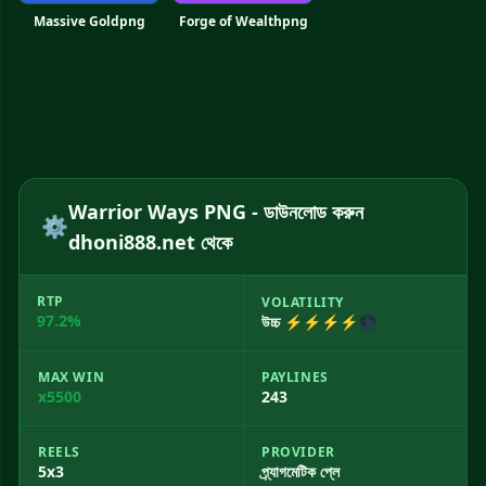
Massive Goldpng
Forge of Wealthpng
Warrior Ways PNG - ডাউনলোড করুন
⚙️
dhoni888.net থেকে
RTP
VOLATILITY
97.2%
উচ্চ ⚡⚡⚡⚡🌑
MAX WIN
PAYLINES
x5500
243
REELS
PROVIDER
5x3
প্র্যাগমেটিক প্লে