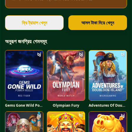
ফ্রি ট্রায়াল খেলুন
আসল টাকা দিয়ে খেলুন
অনুরূপ জনপ্রিয় গেমসমূহ
Gems Gone Wild Power Reels
Olympian Fury
Adventures Of Doubloon Island™