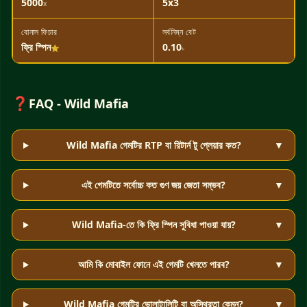
5000
5x3
x
বোনাস ফিচার
সর্বনিম্ন বেট
ফ্রি স্পিন
0.10
⭐
৳
❓
FAQ - Wild Mafia
Wild Mafia গেমটির RTP বা রিটার্ন টু প্লেয়ার কত?
▼
এই গেমটিতে সর্বোচ্চ কত গুণ জয় জেতা সম্ভব?
▼
Wild Mafia-তে কি ফ্রি স্পিন সুবিধা পাওয়া যায়?
▼
আমি কি মোবাইল ফোনে এই গেমটি খেলতে পারব?
▼
Wild Mafia গেমটির ভোলাটালিটি বা অস্থিরতা কেমন?
▼