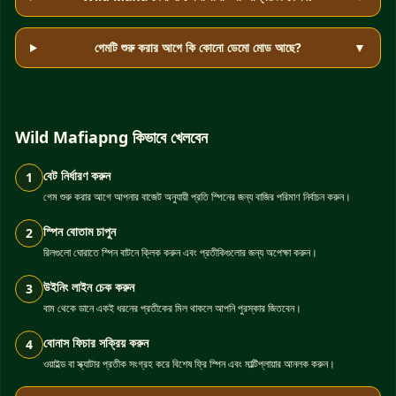
গেমটি শুরু করার আগে কি কোনো ডেমো মোড আছে?
▼
Wild Mafiapng কিভাবে খেলবেন
বেট নির্ধারণ করুন
1
গেম শুরু করার আগে আপনার বাজেট অনুযায়ী প্রতি স্পিনের জন্য বাজির পরিমাণ নির্বাচন করুন।
স্পিন বোতাম চাপুন
2
রিলগুলো ঘোরাতে স্পিন বাটনে ক্লিক করুন এবং প্রতীকিগুলোর জন্য অপেক্ষা করুন।
উইনিং লাইন চেক করুন
3
বাম থেকে ডানে একই ধরনের প্রতীকের মিল থাকলে আপনি পুরস্কার জিতবেন।
বোনাস ফিচার সক্রিয় করুন
4
ওয়াইল্ড বা স্ক্যাটার প্রতীক সংগ্রহ করে বিশেষ ফ্রি স্পিন এবং মাল্টিপ্লায়ার আনলক করুন।