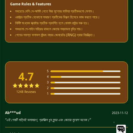
Game Rules & Features
সবচেয়ে বেশি পে-আউট পেতে উচ্চ মূল্যের মাফিয়া প্রতীকগুলো মেলান।
ওয়াইল্ড প্রতীক যেকোনো সাধারণ প্রতীকের বিকল্প হিসেবে কাজ করতে পারে।
নির্দিষ্ট সংখ্যক স্ক্যাটার প্রতীক প্রদর্শিত হলে বোনাস রাউন্ড শুরু হয়।
সবগুলো পে-লাইন সক্রিয় থাকলে জেতার সম্ভাবনা বৃদ্ধি পায়।
গেমের সমস্ত ফলাফল র্যান্ডম নম্বর জেনারেটর (RNG) দ্বারা নিয়ন্ত্রিত।
5
4.7
4
3
⭐⭐⭐⭐⭐
2
1248 Reviews
1
Ab***ud
2023-11-12
“এই গেমটি সত্যিই অসাধারণ, গ্রাফিক্স খুব সুন্দর এবং জেতার সুযোগ অনেক।”