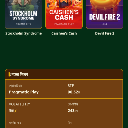
Stockholm Syndrome
Caishen's Cash
Devil Fire 2
গেমের বিবরণ
প্রোভাইডার
RTP
Pragmatic Play
96.52
%
ভOLATILITIY
পে-লাইন
উচ্চ
243
⚡
ওয়ে
সর্বোচ্চ জয়
রিল