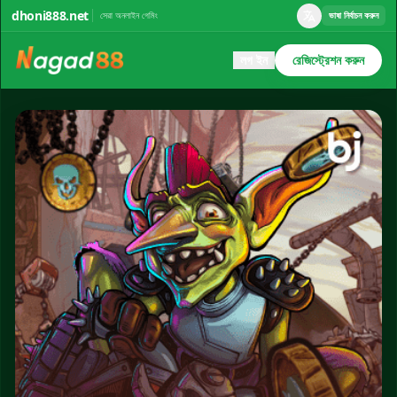
dhoni888.net
সেরা অনলাইন গেমিং
ভাষা নির্বাচন করুন
লগ ইন
রেজিস্ট্রেশন করুন