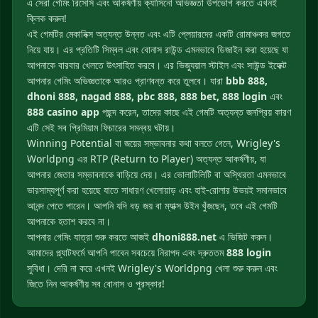
এ সেরা গেমিং রিসোর্স এবং আকর্ষণীয় ক্যাসিনো অভিজ্ঞতা উপভোগ করতে এখনই
ক্লিক করুন!
এই গেমটির মেকানিক্স অত্যন্ত উন্নত এবং এটি প্লেয়ারদের একটি রোমাঞ্চকর জগতে
নিয়ে যায়। এর প্রতিটি সিম্বল এবং বোনাস রাউন্ড এমনভাবে ডিজাইন করা হয়েছে যা
আপনাকে বারবার খেলতে উৎসাহিত করবে। এর ভিজ্যুয়াল স্টাইল এবং সাউন্ড ইফেক্ট
আপনার গেমিং অভিজ্ঞতাকে আরও প্রাণবন্ত করে তুলবে। যারা
bbb 888,
dhoni 888, nagad 888, pbc 888, 888 bet, 888 login
এবং
888 casino app
পছন্দ করেন, তাদের কাছে এই গেমটি অত্যন্ত জনপ্রিয় কারণ
এটি সেই সব প্রিমিয়াম ফিচারের সমন্বয় ঘটায়।
Winning Potential বা জয়ের সম্ভাবনার কথা বলতে গেলে, Wrigley's
Worldpng এর RTP (Return to Player) অত্যন্ত আকর্ষণীয়, যা
আপনার জেতার সম্ভাবনাকে বাড়িয়ে দেয়। এর ভোলাটিলিটি বা অস্থিরতা এমনভাবে
ভারসাম্যপূর্ণ করা হয়েছে যাতে সাধারণ খেলোয়াড় এবং হাই-রোলার উভয়ই সমানভাবে
আনন্দ পেতে পারেন। আপনি যদি বড় জয় বা ম্যাক্স উইন খুঁজছেন, তবে এই গেমটি
আপনাকে হতাশ করবে না।
আপনার গেমিং যাত্রা শুরু করতে আজই
dhoni888.net
এ ভিজিট করুন।
আমাদের প্ল্যাটফর্মে আপনি পাবেন সবচেয়ে নিরাপদ এবং দ্রুততম
888 login
সুবিধা। দেরি না করে এখনই Wrigley's Worldpng খেলা শুরু করুন এবং
জিতে নিন আকর্ষণীয় সব বোনাস ও পুরস্কার!