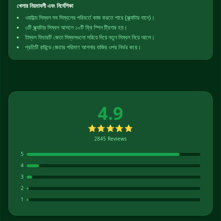
খেলার নিয়মাবলী এবং নির্দেশিকা
ওয়াইল্ড সিম্বল সব সিম্বলের পরিবর্তে কাজ করতে পারে (স্ক্র্যাটার বাদে)।
৩টি স্ক্র্যাটার সিম্বল আসলে ১০টি ফ্রি স্পিন ট্রিগার হয়।
টাম্বল ফিচারটি জেতা সিম্বলগুলো সরিয়ে দিয়ে নতুন সিম্বল নিয়ে আসে।
প্রতিটি রাউন্ডে জেতার পরিমাণ আপনার বাজির ওপর নির্ভর করে।
4.9
⭐⭐⭐⭐⭐
2845 Reviews
5
4
3
2
1