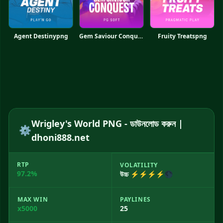
Agent Destinypng
Gem Saviour Conquestpng
Fruity Treatspng
Wrigley's World PNG - ডাউনলোড করুন |
⚙️
dhoni888.net
RTP
VOLATILITY
97.2%
উচ্চ ⚡⚡⚡⚡🌑
MAX WIN
PAYLINES
x5000
25