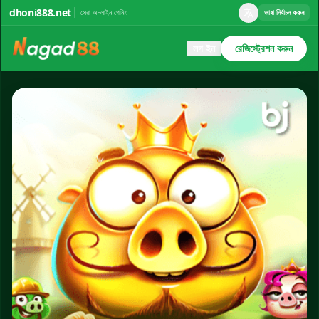
dhoni888.net
সেরা অনলাইন গেমিং
ভাষা নির্বাচন করুন
লগ ইন
রেজিস্ট্রেশন করুন