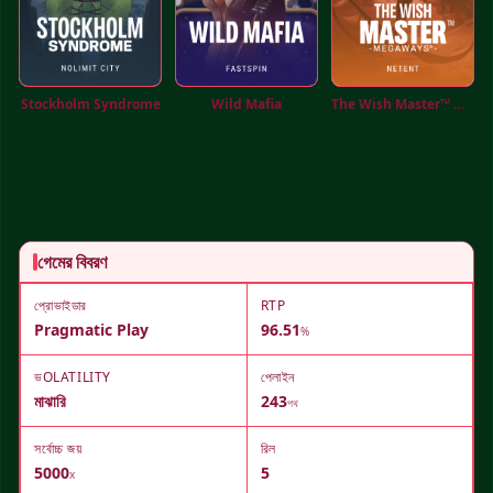
Stockholm Syndrome
Wild Mafia
The Wish Master™ Megaways™
গেমের বিবরণ
প্রোভাইডার
RTP
Pragmatic Play
96.51
%
ভOLATILITY
পেলাইন
মাঝারি
243
পথ
সর্বোচ্চ জয়
রিল
5000
5
x