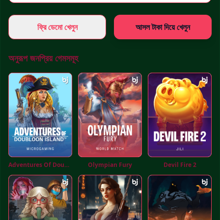
ফ্রি ডেমো খেলুন
আসল টাকা দিয়ে খেলুন
অনুরূপ জনপ্রিয় গেমসমূহ
Adventures Of Doubloon Island™
Olympian Fury
Devil Fire 2