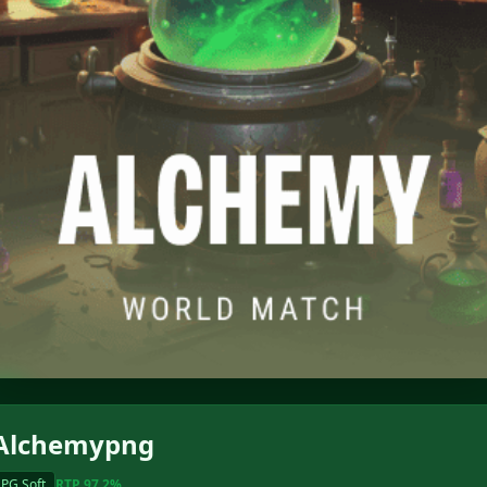
▶
Alchemypng
PG Soft
RTP 97.2%