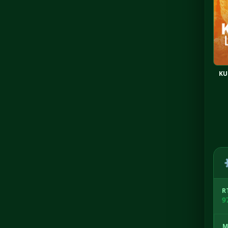
KU
R
9
M