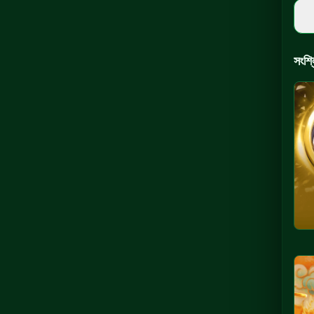
সংশ্ল