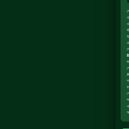
স
এ
এ
য
হ
এ
দ
8
ম
গ
A
ল
ব
গ
স
এ
অ