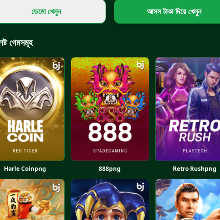
ডেমো খেলুন
আসল টাকা দিয়ে খেলুন
িষ্ট গেমসমূহ
Harle Coinpng
888png
Retro Rushpng