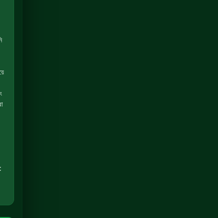
ি
য়ে
ং
রা
t