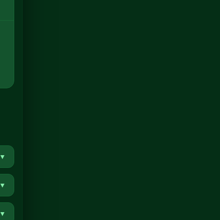
▼
▼
▼