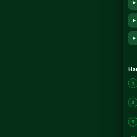
Har
1
2
3