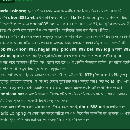
arle Coinpng
হলো বর্তমান সময়ের অন্যতম জনপ্রিয় একটি অনলাইন স্লট গেম যা আপনি
রাসরি
dhoni888.net
এ উপভোগ করতে পারেন। Harle Coinpng এর রোমাঞ্চকর গেমিং
ভিজ্ঞতা উপভোগ করুন dhoni888.net এ। সেরা বোনাস এবং দ্রুত উইথড্র সুবিধা পেতে এখনই
েলুন! এই গেমটি তার অনন্য থিম এবং আকর্ষণীয় গ্রাফিক্সের জন্য সারা বিশ্বে পরিচিত।
েমটির মেকানিক্স বা খেলার পদ্ধতি অত্যন্ত সহজ এবং আনন্দদায়ক। এখানে আপনি বিভিন্ন ধরনের বিশ
িম্বল এবং বোনাস রাউন্ড দেখতে পাবেন যা আপনার জয়ের সম্ভাবনা বহুগুণ বাড়িয়ে দেয়। আপনি যদি
bb 888, dhoni 888, nagad 888, pbc 888, 888 bet, 888 login
অথবা
88
asino app
এর মতো জনপ্রিয় প্ল্যাটফর্মগুলোর ভক্ত হয়ে থাকেন, তবে Harle Coinpng
পনার কাছে অত্যন্ত পরিচিত এবং পছন্দের মনে হবে। এই গেমটির ভিজ্যুয়াল স্টাইল এবং সাউন্ড ইফেক্
পনাকে একটি সত্যিকারের ক্যাসিনোর অনুভূতি দেবে।
কজন স্মার্ট প্লেয়ার হিসেবে আপনাকে জানাতে চাই যে, এই গেমটির RTP (Return to Player)
ত্যন্ত প্রতিযোগিতামূলক, যা আপনার জেতার সুযোগকে আরও মজবুত করে। উচ্চ ভolatilitি এবং
ড় ধরণের জ্যাকপট জেতার সম্ভাবনা থাকার কারণে অনেক অভিজ্ঞ গেমার এই গেমটি পছন্দ করেন।
honi888.net
এ আপনি অত্যন্ত নিরাপদ পরিবেশে এই গেমটি খেলতে পারবেন, যেখানে আপনার
্রতিটি জয় দ্রুত এবং সহজ উপায়ে উইথড্র করা সম্ভব।
পনার ভাগ্য পরীক্ষা করতে এবং বড় জয় নিশ্চিত করতে আজই
dhoni888.net
এ লগইন করুন।
arle Coinpng এর রোমাঞ্চকর জগতে হারিয়ে যান এবং জিতে নিন আকর্ষণীয় সব পুরস্কার। এখন
পনার প্রিয় গেমিং অভিজ্ঞতা শুরু করার জন্য নিচের বাটনে ক্লিক করুন!