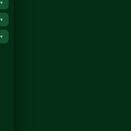
▼
▼
▼