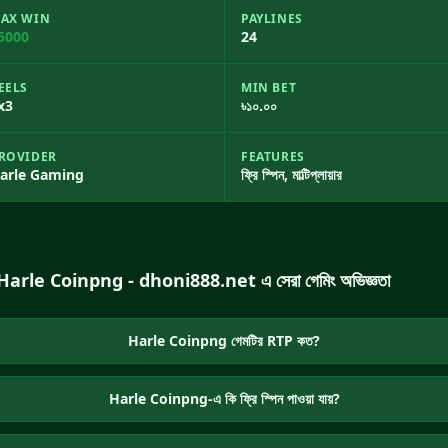
AX WIN
PAYLINES
5000
24
EELS
MIN BET
x3
৳১০.০০
ROVIDER
FEATURES
arle Gaming
ফ্রি স্পিন, মাল্টিপ্লায়ার
Harle Coinpng - dhoni888.net এ সেরা গেমিং অভিজ্ঞতা
Harle Coinpng গেমটির RTP কত?
Harle Coinpng-এ কি ফ্রি স্পিন পাওয়া যায়?