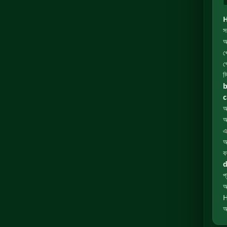
H
স
অ
খ
গ
স
b
c
আ
আ
এ
অ
ব
d
প
আ
H
আ