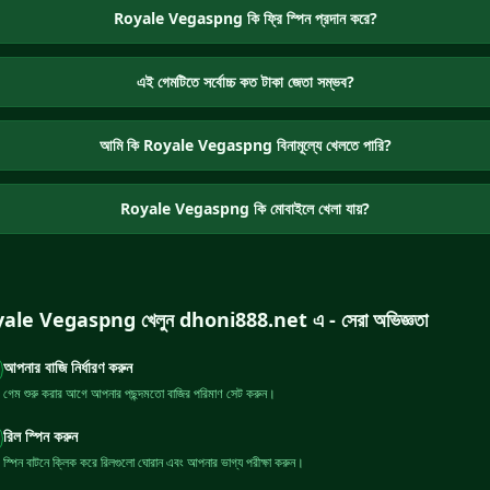
Royale Vegaspng কি ফ্রি স্পিন প্রদান করে?
এই গেমটিতে সর্বোচ্চ কত টাকা জেতা সম্ভব?
আমি কি Royale Vegaspng বিনামূল্যে খেলতে পারি?
Royale Vegaspng কি মোবাইলে খেলা যায়?
ale Vegaspng খেলুন dhoni888.net এ - সেরা অভিজ্ঞতা
আপনার বাজি নির্ধারণ করুন
গেম শুরু করার আগে আপনার পছন্দমতো বাজির পরিমাণ সেট করুন।
রিল স্পিন করুন
স্পিন বাটনে ক্লিক করে রিলগুলো ঘোরান এবং আপনার ভাগ্য পরীক্ষা করুন।