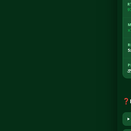
R
9
M
x
R
5
P
প্
❓