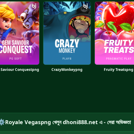
Saviour Conquestpng
CrazyMonkeypng
Fruity Treatspng
⚙️
Royale Vegaspng খেলুন dhoni888.net এ - সেরা অভিজ্ঞতা