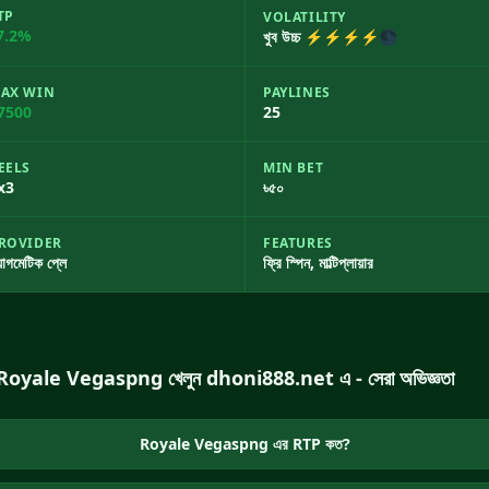
TP
VOLATILITY
7.2%
খুব উচ্চ ⚡⚡⚡⚡🌑
AX WIN
PAYLINES
7500
25
EELS
MIN BET
x3
৳৫০
ROVIDER
FEATURES
র্যাগমেটিক প্লে
ফ্রি স্পিন, মাল্টিপ্লায়ার
Royale Vegaspng খেলুন dhoni888.net এ - সেরা অভিজ্ঞতা
Royale Vegaspng এর RTP কত?