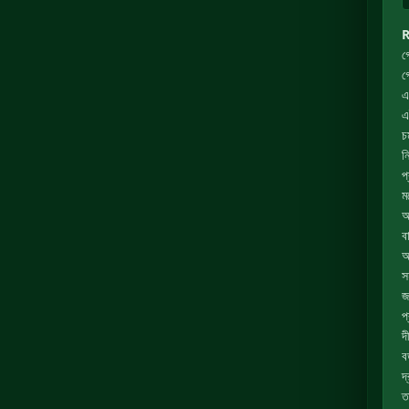
R
গ
গ
এ
এ
চ
ন
প
ম
আ
ব
আ
স
জ
প
দ
ব
দ
ত