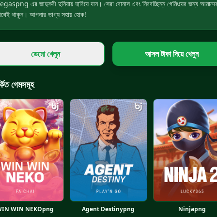
egaspng এর জাদুকরী দুনিয়ায় হারিয়ে যান। সেরা বোনাস এবং নিরবচ্ছিন্ন গেমিংয়ের জন্য আমাদে
াথেই থাকুন। আপনার ভাগ্য সহায় হোক!
ডেমো খেলুন
আসল টাকা দিয়ে খেলুন
র্কিত গেমসমূহ
IN WIN NEKOpng
Agent Destinypng
Ninjapng