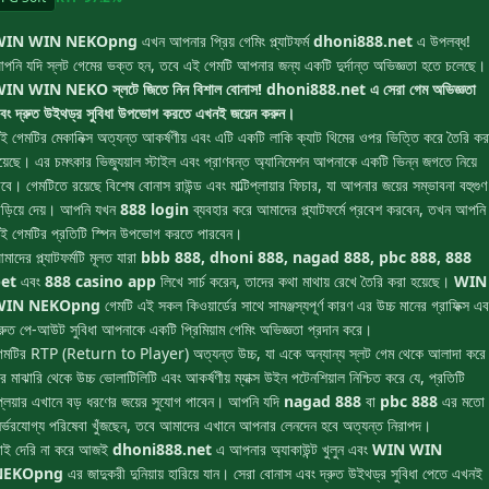
WIN WIN NEKOpng
এখন আপনার প্রিয় গেমিং প্ল্যাটফর্ম
dhoni888.net
এ উপলব্ধ!
পনি যদি স্লট গেমের ভক্ত হন, তবে এই গেমটি আপনার জন্য একটি দুর্দান্ত অভিজ্ঞতা হতে চলেছে।
IN WIN NEKO স্লটে জিতে নিন বিশাল বোনাস! dhoni888.net এ সেরা গেম অভিজ্ঞতা
বং দ্রুত উইথড্র সুবিধা উপভোগ করতে এখনই জয়েন করুন।
ই গেমটির মেকানিক্স অত্যন্ত আকর্ষণীয় এবং এটি একটি লাকি ক্যাট থিমের ওপর ভিত্তি করে তৈরি কর
য়েছে। এর চমৎকার ভিজ্যুয়াল স্টাইল এবং প্রাণবন্ত অ্যানিমেশন আপনাকে একটি ভিন্ন জগতে নিয়ে
াবে। গেমটিতে রয়েছে বিশেষ বোনাস রাউন্ড এবং মাল্টিপ্লায়ার ফিচার, যা আপনার জয়ের সম্ভাবনা বহুগুণ
াড়িয়ে দেয়। আপনি যখন
888 login
ব্যবহার করে আমাদের প্ল্যাটফর্মে প্রবেশ করবেন, তখন আপনি
ই গেমটির প্রতিটি স্পিন উপভোগ করতে পারবেন।
মাদের প্ল্যাটফর্মটি মূলত যারা
bbb 888, dhoni 888, nagad 888, pbc 888, 888
et
এবং
888 casino app
লিখে সার্চ করেন, তাদের কথা মাথায় রেখে তৈরি করা হয়েছে।
WIN
WIN NEKOpng
গেমটি এই সকল কিওয়ার্ডের সাথে সামঞ্জস্যপূর্ণ কারণ এর উচ্চ মানের গ্রাফিক্স এব
্রুত পে-আউট সুবিধা আপনাকে একটি প্রিমিয়াম গেমিং অভিজ্ঞতা প্রদান করে।
েমটির RTP (Return to Player) অত্যন্ত উচ্চ, যা একে অন্যান্য স্লট গেম থেকে আলাদা কর
র মাঝারি থেকে উচ্চ ভোলাটিলিটি এবং আকর্ষণীয় ম্যাক্স উইন পটেনশিয়াল নিশ্চিত করে যে, প্রতিটি
্লেয়ার এখানে বড় ধরণের জয়ের সুযোগ পাবেন। আপনি যদি
nagad 888
বা
pbc 888
এর মতো
ির্ভরযোগ্য পরিষেবা খুঁজছেন, তবে আমাদের এখানে আপনার লেনদেন হবে অত্যন্ত নিরাপদ।
াই দেরি না করে আজই
dhoni888.net
এ আপনার অ্যাকাউন্ট খুলুন এবং
WIN WIN
NEKOpng
এর জাদুকরী দুনিয়ায় হারিয়ে যান। সেরা বোনাস এবং দ্রুত উইথড্র সুবিধা পেতে এখনই