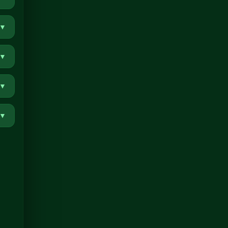
▼
▼
▼
▼