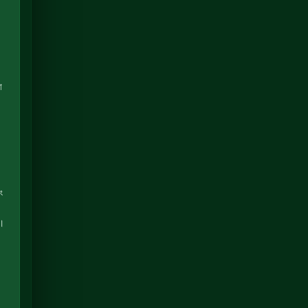
া
ং
ে।