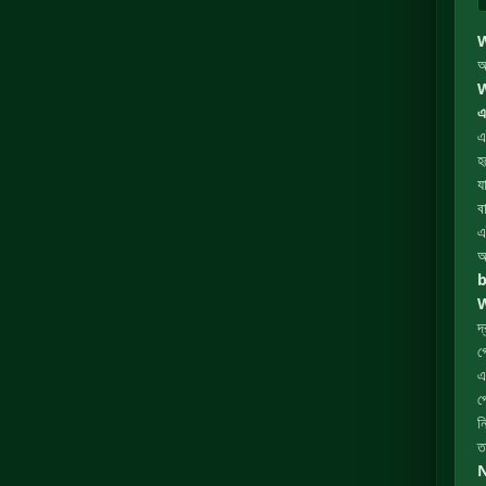
আ
W
এ
এ
হ
য
ব
এ
আ
b
দ
গ
এ
প
ন
ত