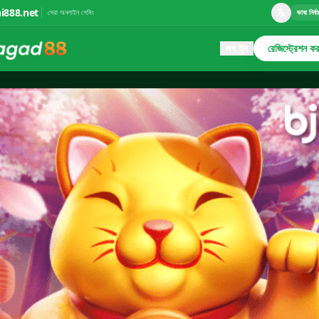
i888.net
সেরা অনলাইন গেমিং
ভাষা নির্
লগ ইন
রেজিস্ট্রেশন কর