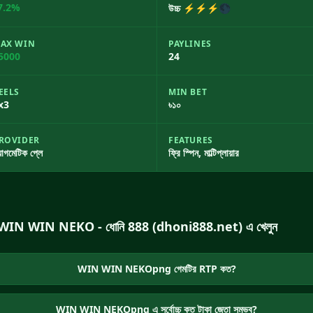
7.2%
উচ্চ ⚡⚡⚡🌑
AX WIN
PAYLINES
5000
24
EELS
MIN BET
x3
৳১০
ROVIDER
FEATURES
র্যাগমেটিক প্লে
ফ্রি স্পিন, মাল্টিপ্লায়ার
WIN WIN NEKO - ধোনি 888 (dhoni888.net) এ খেলুন
WIN WIN NEKOpng গেমটির RTP কত?
WIN WIN NEKOpng এ সর্বোচ্চ কত টাকা জেতা সম্ভব?