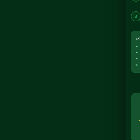
3
গেম