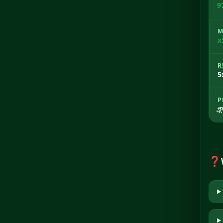
9
M
x
R
5
P
প্
❓