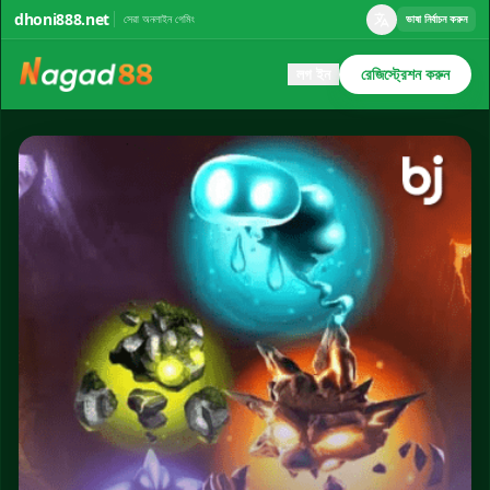
dhoni888.net
সেরা অনলাইন গেমিং
ভাষা নির্বাচন করুন
লগ ইন
রেজিস্ট্রেশন করুন