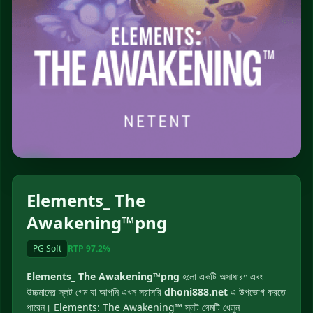
▶
Elements_ The
Awakening™png
PG Soft
RTP 97.2%
Elements_ The Awakening™png
হলো একটি অসাধারণ এবং
উচ্চমানের স্লট গেম যা আপনি এখন সরাসরি
dhoni888.net
এ উপভোগ করতে
পারেন। Elements: The Awakening™ স্লট গেমটি খেলুন