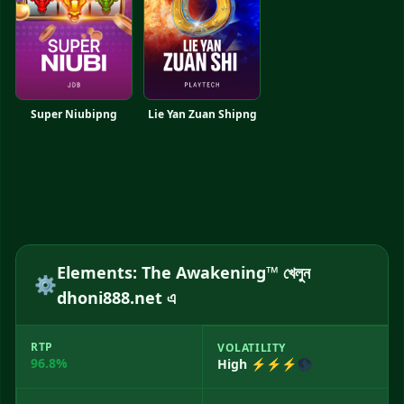
Super Niubipng
Lie Yan Zuan Shipng
Elements: The Awakening™ খেলুন
⚙️
dhoni888.net এ
RTP
VOLATILITY
96.8%
High ⚡⚡⚡🌑