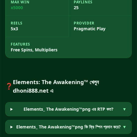
MAX WIN
PAYLINES
x5000
25
REELS
PROVIDER
5x3
Pragmatic Play
FEATURES
Free Spins, Multipliers
Elements: The Awakening™ খেলুন
❓
dhoni888.net এ
Elements_ The Awakening™png এর RTP কত?
▼
Elements_ The Awakening™png কি ফ্রি স্পিন প্রদান করে?
▼