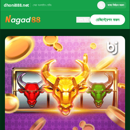
dhoni888.net
সেরা অনলাইন গেমিং
ভাষা নির্বাচন করুন
লগ ইন
রেজিস্ট্রেশন করুন