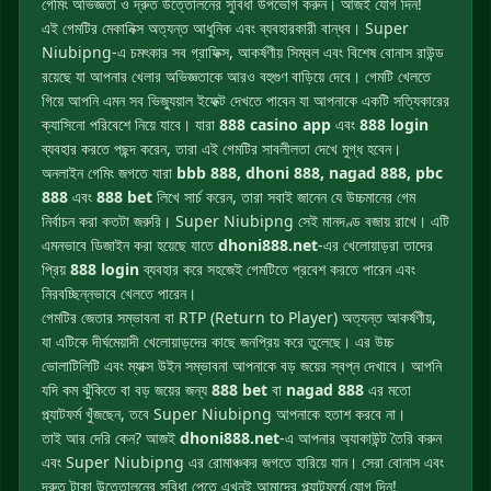
গেমিং অভিজ্ঞতা ও দ্রুত উত্তোলনের সুবিধা উপভোগ করুন। আজই যোগ দিন!
এই গেমটির মেকানিক্স অত্যন্ত আধুনিক এবং ব্যবহারকারী বান্ধব। Super
Niubipng-এ চমৎকার সব গ্রাফিক্স, আকর্ষণীয় সিম্বল এবং বিশেষ বোনাস রাউন্ড
রয়েছে যা আপনার খেলার অভিজ্ঞতাকে আরও বহুগুণ বাড়িয়ে দেবে। গেমটি খেলতে
গিয়ে আপনি এমন সব ভিজ্যুয়াল ইফেক্ট দেখতে পাবেন যা আপনাকে একটি সত্যিকারের
ক্যাসিনো পরিবেশে নিয়ে যাবে। যারা
888 casino app
এবং
888 login
ব্যবহার করতে পছন্দ করেন, তারা এই গেমটির সাবলীলতা দেখে মুগ্ধ হবেন।
অনলাইন গেমিং জগতে যারা
bbb 888, dhoni 888, nagad 888, pbc
888
এবং
888 bet
লিখে সার্চ করেন, তারা সবাই জানেন যে উচ্চমানের গেম
নির্বাচন করা কতটা জরুরি। Super Niubipng সেই মানদণ্ড বজায় রাখে। এটি
এমনভাবে ডিজাইন করা হয়েছে যাতে
dhoni888.net
-এর খেলোয়াড়রা তাদের
প্রিয়
888 login
ব্যবহার করে সহজেই গেমটিতে প্রবেশ করতে পারেন এবং
নিরবচ্ছিন্নভাবে খেলতে পারেন।
গেমটির জেতার সম্ভাবনা বা RTP (Return to Player) অত্যন্ত আকর্ষণীয়,
যা এটিকে দীর্ঘমেয়াদী খেলোয়াড়দের কাছে জনপ্রিয় করে তুলেছে। এর উচ্চ
ভোলাটিলিটি এবং ম্যাক্স উইন সম্ভাবনা আপনাকে বড় জয়ের স্বপ্ন দেখাবে। আপনি
যদি কম ঝুঁকিতে বা বড় জয়ের জন্য
888 bet
বা
nagad 888
এর মতো
প্ল্যাটফর্ম খুঁজছেন, তবে Super Niubipng আপনাকে হতাশ করবে না।
তাই আর দেরি কেন? আজই
dhoni888.net
-এ আপনার অ্যাকাউন্ট তৈরি করুন
এবং Super Niubipng এর রোমাঞ্চকর জগতে হারিয়ে যান। সেরা বোনাস এবং
দ্রুত টাকা উত্তোলনের সুবিধা পেতে এখনই আমাদের প্ল্যাটফর্মে যোগ দিন!