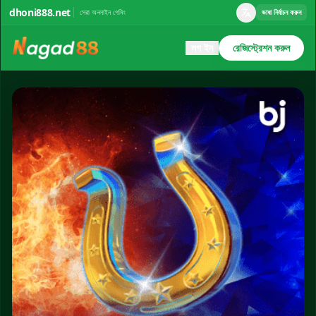
dhoni888.net
সেরা অনলাইন গেমিং
ভাষা নির্বাচন করুন
লগ ইন
রেজিস্ট্রেশন করুন