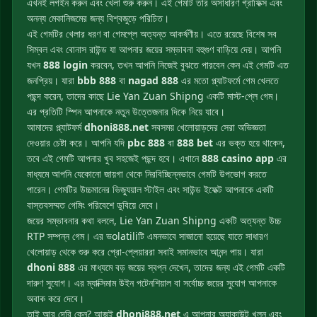
এখনই লগইন করুন এবং খেলা শুরু করুন। এই গেমটি তার অসাধারণ গ্রাফিক্স এবং
অনন্য মেকানিজমের জন্য বিশ্বজুড়ে পরিচিত।
এই গেমটির খেলার ধরণ বা গেমপ্লে অত্যন্ত আকর্ষণীয়। এতে রয়েছে বিশেষ সব
সিম্বল এবং বোনাস রাউন্ড যা আপনার জয়ের সম্ভাবনা বহুগুণ বাড়িয়ে দেয়। আপনি
যখন
888 login
করবেন, তখন আপনি নিজেই বুঝতে পারবেন কেন এই গেমটি এত
জনপ্রিয়। যারা
bbb 888
বা
nagad 888
এর মতো প্ল্যাটফর্মে গেম খেলতে
পছন্দ করেন, তাদের কাছে Lie Yan Zuan Shipng একটি মাস্ট-প্লে গেম।
এর প্রতিটি স্পিন আপনাকে নতুন উত্তেজনার দিকে নিয়ে যাবে।
আমাদের প্ল্যাটফর্ম
dhoni888.net
সবসময় খেলোয়াড়দের সেরা অভিজ্ঞতা
দেওয়ার চেষ্টা করে। আপনি যদি
pbc 888
বা
888 bet
এর ভক্ত হয়ে থাকেন,
তবে এই গেমটি আপনার খুব সহজেই পছন্দ হবে। এখানে
888 casino app
এর
মাধ্যমে আপনি যেকোনো জায়গা থেকে নিরবিচ্ছিন্নভাবে গেমটি উপভোগ করতে
পারেন। গেমটির উচ্চমানের ভিজ্যুয়াল স্টাইল এবং সাউন্ড ইফেক্ট আপনাকে একটি
বাস্তবসম্মত গেমিং পরিবেশে ডুবিয়ে দেবে।
জয়ের সম্ভাবনার কথা বললে, Lie Yan Zuan Shipng একটি অত্যন্ত উচ্চ
RTP সম্পন্ন গেম। এর ভolatiliটি এমনভাবে সাজানো হয়েছে যাতে সাধারণ
খেলোয়াড় থেকে শুরু করে প্রো-প্লেয়াররা সবাই সমানভাবে আনন্দ পায়। যারা
dhoni 888
এর মাধ্যমে বড় জয়ের স্বপ্ন দেখেন, তাদের জন্য এই গেমটি একটি
দারুণ সুযোগ। এর ম্যাক্সিমাম উইন পটেনশিয়াল বা সর্বোচ্চ জয়ের সুযোগ আপনাকে
অবাক করে দেবে।
তাই আর দেরি কেন? আজই
dhoni888.net
এ আপনার অ্যাকাউন্ট খুলুন এবং