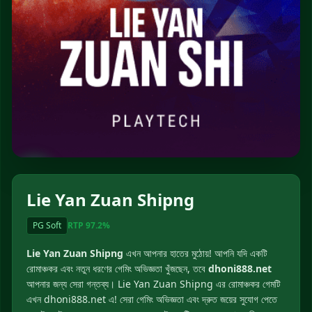
▶
Lie Yan Zuan Shipng
PG Soft
RTP 97.2%
Lie Yan Zuan Shipng
এখন আপনার হাতের মুঠোয়! আপনি যদি একটি
রোমাঞ্চকর এবং নতুন ধরণের গেমিং অভিজ্ঞতা খুঁজছেন, তবে
dhoni888.net
আপনার জন্য সেরা গন্তব্য। Lie Yan Zuan Shipng এর রোমাঞ্চকর গেমটি
এখন dhoni888.net এ! সেরা গেমিং অভিজ্ঞতা এবং দ্রুত জয়ের সুযোগ পেতে