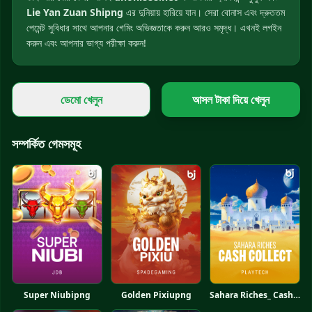
Lie Yan Zuan Shipng
এর দুনিয়ায় হারিয়ে যান। সেরা বোনাস এবং দ্রুততম
পেমেন্ট সুবিধার সাথে আপনার গেমিং অভিজ্ঞতাকে করুন আরও সমৃদ্ধ। এখনই লগইন
করুন এবং আপনার ভাগ্য পরীক্ষা করুন!
ডেমো খেলুন
আসল টাকা দিয়ে খেলুন
সম্পর্কিত গেমসমূহ
Super Niubipng
Golden Pixiupng
Sahara Riches_ Cash Collectpng