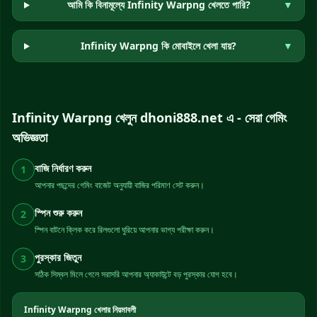
আমি কি বিনামূল্যে Infinity Warpng খেলতে পারি?
▼
Infinity Warpng কি মোবাইলে খেলা যায়?
▼
Infinity Warpng খেলুন dhoni888.net এ - সেরা গেমিং
অভিজ্ঞতা
বাজি নির্ধারণ করুন
1
আপনার পছন্দের গেমিং বাজেট অনুযায়ী বাজির পরিমাণ সেট করুন।
স্পিন শুরু করুন
2
স্পিন বাটনে ক্লিক করে রিলগুলো ঘুরিয়ে আপনার ভাগ্য পরীক্ষা করুন।
পুরস্কার জিতুন
3
সঠিক সিম্বল মিলে গেলে সরাসরি আপনার অ্যাকাউন্টে বড় পুরস্কার যোগ হবে।
Infinity Warpng খেলার নিয়মাবলী