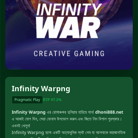
▶
Infinity Warpng
Pragmatic Play
RTP 97.2%
Infinity Warpng
এর রোমাঞ্চকর দুনিয়ায় হারিয়ে যান!
dhoni888.net
এ আজই যোগ দিন, সেরা বোনাস উপভোগ করুন এবং জিতে নিন বিশাল পুরস্কার।
এখনই খেলুন!
Infinity Warpng হলো একটি অত্যাধুনিক স্লট গেম যা আপনাকে মহাজাগতিক