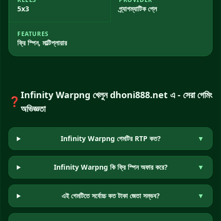
5x3
প্র্যাগম্যাটিক প্লে
FEATURES
ফ্রি স্পিন, মাল্টিপ্লায়ার
Infinity Warpng খেলুন dhoni888.net এ - সেরা গেমিং
❓
অভিজ্ঞতা
Infinity Warpng গেমটির RTP কত?
▼
Infinity Warpng কি ফ্রি স্পিন অফার করে?
▼
এই গেমটিতে সর্বোচ্চ কত টাকা জেতা সম্ভব?
▼