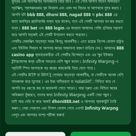
যুদ্ধের এক অবিস্মরণীয় অভিজ্ঞতায় নিয়ে যাবে। এই গেমে আপনি পাবেন অসাধারণ
গ্রাফিক্স, শ্বাসরুদ্ধকর শব্দ বিন্যাস এবং এমন সব ফিচার যা আপনাকে মুগ্ধ করবে।
আপনি যদি
bbb 888, dhoni 888, nagad 888
বা
pbc 888
এর
মতো জনপ্রিয় প্ল্যাটফর্মের ভক্ত হয়ে থাকেন, তবে এই গেমটি আপনার মন জয় করতে
বাধ্য।
888 bet
এবং
888 login
এর মাধ্যমে আমাদের গেমিং দুনিয়ায় প্রবেশ
করে আপনি সহজেই এই গেমটি উপভোগ করতে পারবেন।
গেমটির মেকানিক্স অত্যন্ত সহজ কিন্তু আকর্ষণীয়। এতে রয়েছে বিশেষ বোনাস রাউন্ড
এবং ইউনিক সিম্বল যা আপনার জয়ের সম্ভাবনা বহুগুণ বাড়িয়ে দেয়। আমাদের
888
casino app
ব্যবহারকারীরা এই গেমটির বিশেষত্ব এবং এর স্মুথ ইউজার
ইন্টারফেসের জন্য এটিকে সবচেয়ে বেশি পছন্দ করেন। Infinity Warpng-এ
প্রতিটি স্পিন আপনাকে বড় জয়ের কাছাকাছি নিয়ে যেতে পারে।
এই গেমটির RTP বা রিটার্ন টু প্লেয়ার অত্যন্ত আকর্ষণীয়, যা গেমটিকে অনেক বেশি
লাভজনক করে তুলেছে। এর উচ্চ অস্থিরতা বা ভolatilitি নিশ্চিত করে যে
আপনি বড় ধরণের জয় বা জ্যাকপট পেতে পারেন। যারা দ্রুত এবং নিশ্চিত জয়ের
অভিজ্ঞতা খুঁজছেন, তাদের জন্য Infinity Warpng একটি সেরা পছন্দ।
তাই আর দেরি না করে আজই
dhoni888.net
এ আপনার অ্যাকাউন্ট তৈরি
করুন। সেরা গেমপ্লে এবং বিশাল বোনাস পেতে এখনই
Infinity Warpng
খেলুন এবং আপনার ভাগ্য পরীক্ষা করুন!