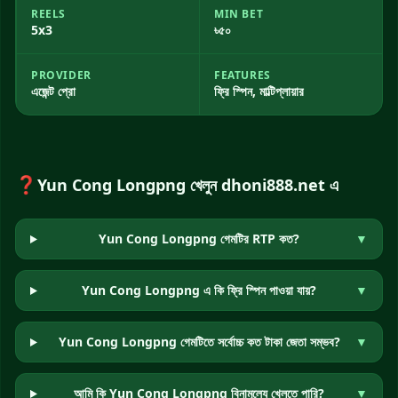
REELS
MIN BET
5x3
৳৫০
PROVIDER
FEATURES
এজেন্ট প্রো
ফ্রি স্পিন, মাল্টিপ্লায়ার
❓
Yun Cong Longpng খেলুন dhoni888.net এ
Yun Cong Longpng গেমটির RTP কত?
▼
Yun Cong Longpng এ কি ফ্রি স্পিন পাওয়া যায়?
▼
Yun Cong Longpng গেমটিতে সর্বোচ্চ কত টাকা জেতা সম্ভব?
▼
আমি কি Yun Cong Longpng বিনামূল্যে খেলতে পারি?
▼