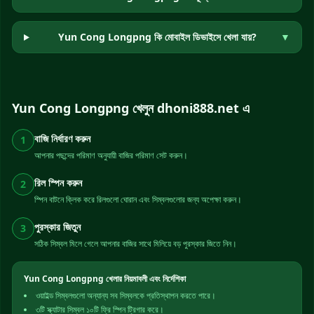
Yun Cong Longpng কি মোবাইল ডিভাইসে খেলা যায়?
▼
Yun Cong Longpng খেলুন dhoni888.net এ
বাজি নির্ধারণ করুন
1
আপনার পছন্দের পরিমাণ অনুযায়ী বাজির পরিমাণ সেট করুন।
রিল স্পিন করুন
2
স্পিন বাটনে ক্লিক করে রিলগুলো ঘোরান এবং সিম্বলগুলোর জন্য অপেক্ষা করুন।
পুরস্কার জিতুন
3
সঠিক সিম্বল মিলে গেলে আপনার বাজির সাথে মিলিয়ে বড় পুরস্কার জিতে নিন।
Yun Cong Longpng খেলার নিয়মাবলী এবং নির্দেশিকা
ওয়াইল্ড সিম্বলগুলো অন্যান্য সব সিম্বলকে প্রতিস্থাপন করতে পারে।
৩টি স্ক্যাটার সিম্বল ১০টি ফ্রি স্পিন ট্রিগার করে।